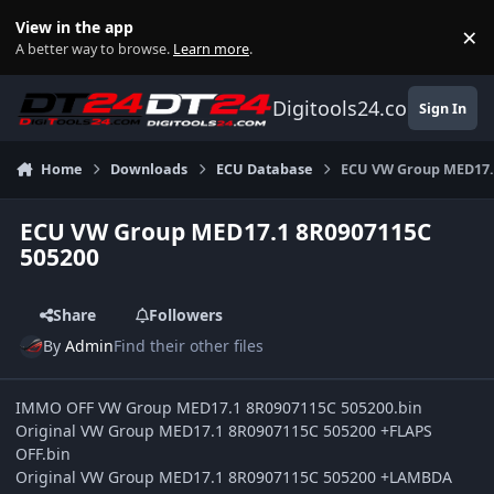
Skip to content
View in the app
×
Di
A better way to browse.
Learn more
.
Digitools24.com
Sign In
Home
Downloads
ECU Database
ECU VW Group MED17.
ECU VW Group MED17.1 8R0907115C
505200
Share
Followers
By
Admin
Find their other files
IMMO OFF VW Group MED17.1 8R0907115C 505200.bin
Original VW Group MED17.1 8R0907115C 505200 +FLAPS
OFF.bin
Original VW Group MED17.1 8R0907115C 505200 +LAMBDA