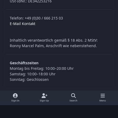
USt-IdNr.: DE342253216
Telefon: +49 (0)30 / 666 215 03
E-Mail Kontakt
Inhaltlich verantwortlich gemäß § 18 Abs. 2 MStV:
Ronny Marcel Palm, Anschrift wie nebenstehend.
Geschäftszeiten
Montag bis Freitag: 10:00–20:00 Uhr
Samstag: 10:00–18:00 Uhr
Sonntag: Geschlossen
y
f
Sign In
Sign Up
Search
Menu
o
a
Language
Privacy Policy
Contact Us
Cookies
u
c
© Digitools24.com 2026
Powered by
Invision Community
t
e