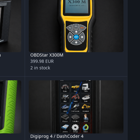
n
OBDStar X300M
399.98 EUR
2 in stock
Digiprog 4 / DashCoder 4
Digiprog 4 / DashCoder 4