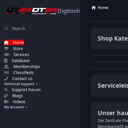
Skip to content
Home
Digitools24.com
Search
Shop Kate
Home
Store
Services
Database
Memberships
Classifieds
Contact us
Technical support
Servicelei
Support Forum
Blogs
Videos
My Account
Unser hau
Die Zentrale Pl
Bereitgestellt 