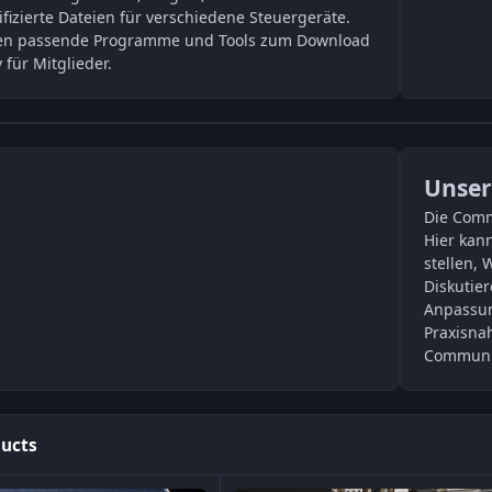
ifizierte Dateien für verschiedene Steuergeräte.
hen passende Programme und Tools zum Download
v für Mitglieder.
Unser
Die Comm
Hier kan
stellen, 
Diskutier
Anpassun
Praxisna
Communi
ducts
Set
KINGMA Tool Odometer Correction