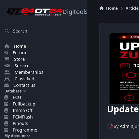
Skip to content
Home
Article
Digitools24.com
Search
Home
Forum
Store
Services
Memberships
Classifieds
Contact us
Database
ECU
Fullbackup
Update 
Immo Off
PCMFlash
Pinouts
By
Admin
Ju
Programme
My Account