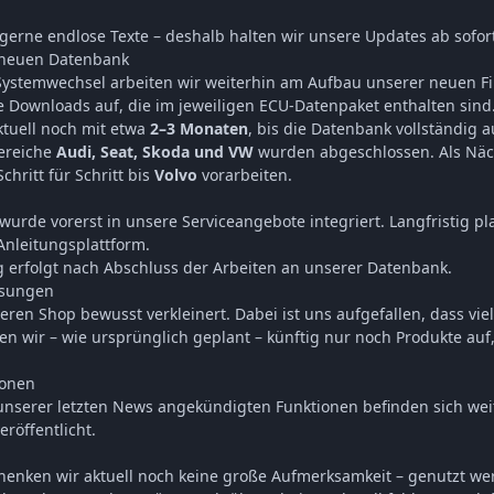
gerne endlose Texte – deshalb halten wir unsere Updates ab sofor
 neuen Datenbank
ystemwechsel arbeiten wir weiterhin am Aufbau unserer neuen Filed
e Downloads auf, die im jeweiligen ECU-Datenpaket enthalten sind
ktuell noch mit etwa
2–3 Monaten
, bis die Datenbank vollständig 
Bereiche
Audi, Seat, Skoda und VW
wurden abgeschlossen. Als Näc
chritt für Schritt bis
Volvo
vorarbeiten.
h
wurde vorerst in unsere Serviceangebote integriert. Langfristig p
Anleitungsplattform.
 erfolgt nach Abschluss der Arbeiten an unserer Datenbank.
ssungen
ren Shop bewusst verkleinert. Dabei ist uns aufgefallen, dass vie
 wir – wie ursprünglich geplant – künftig nur noch Produkte auf, d
ionen
 unserer letzten News angekündigten Funktionen befinden sich we
eröffentlicht.
enken wir aktuell noch keine große Aufmerksamkeit – genutzt wer