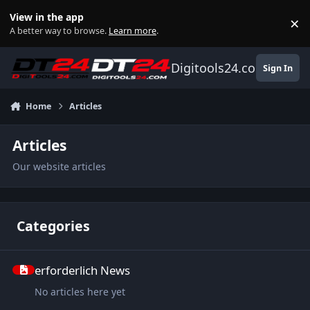
Skip to content
View in the app
×
Di
A better way to browse.
Learn more
.
Digitools24.com
Sign In
Home
Articles
Articles
Our website articles
Categories
erforderlich News
erforderlich News
No articles here yet