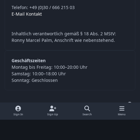
Telefon: +49 (0)30 / 666 215 03
E-Mail Kontakt
Inhaltlich verantwortlich gemäß § 18 Abs. 2 MStV:
Ronny Marcel Palm, Anschrift wie nebenstehend.
Geschäftszeiten
Montag bis Freitag: 10:00–20:00 Uhr
Samstag: 10:00–18:00 Uhr
Sonntag: Geschlossen
y
f
o
a
Language
Privacy Policy
Contact Us
Cookies
Sign In
Sign Up
Search
Menu
u
c
RSS
t
e
© Digitools24.com 2026
Powered by
Invision Community
u
b